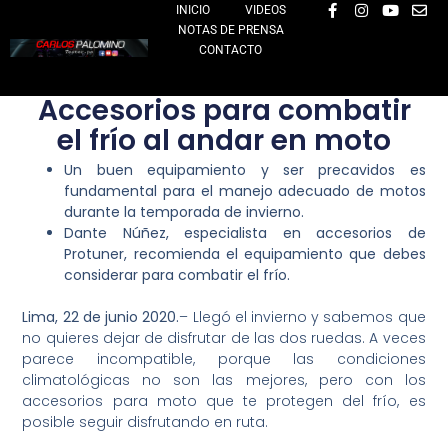
F
I
Y
E
Ir
INICIO
VIDEOS
a
n
o
n
NOTAS DE PRENSA
al
c
s
u
v
e
t
t
e
CONTACTO
contenido
b
a
u
l
o
g
b
o
o
r
e
p
Accesorios para combatir
k
a
e
-
m
el frío al andar en moto
f
Un buen equipamiento y ser precavidos es
fundamental para el manejo adecuado de motos
durante la temporada de invierno.
Dante Núñez, especialista en accesorios de
Protuner, recomienda el equipamiento que debes
considerar para combatir el frío.
Lima, 22 de junio 2020.
– Llegó el invierno y sabemos que
no quieres dejar de disfrutar de las dos ruedas. A veces
parece incompatible, porque las condiciones
climatológicas no son las mejores, pero con los
accesorios para moto que te protegen del frío, es
posible seguir disfrutando en ruta.