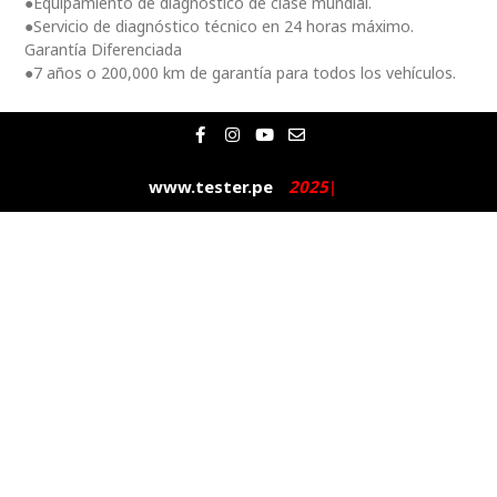
●Equipamiento de diagnóstico de clase mundial.
●Servicio de diagnóstico técnico en 24 horas máximo.
Garantía Diferenciada
●7 años o 200,000 km de garantía para todos los vehículos.
F
I
Y
E
a
n
o
n
c
s
u
v
e
t
t
e
www.tester.pe
2
0
2
5
|
b
a
u
l
o
g
b
o
o
r
e
p
k
a
e
-
m
f