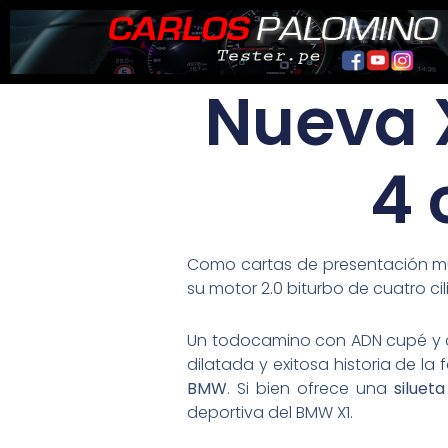
Ir
al
contenido
Nueva 
4 
Como cartas de presentación mu
su motor 2.0 biturbo de cuatro ci
Un todocamino con ADN cupé y co
dilatada y exitosa historia de la
BMW
. Si bien ofrece una
siluet
deportiva del BMW X1.