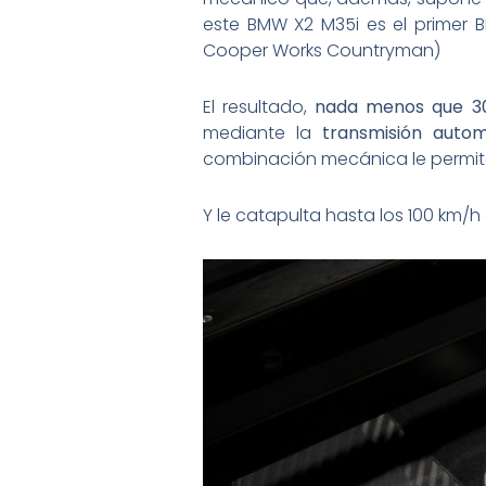
este BMW X2 M35i es el primer
Cooper Works Countryman)
El resultado,
nada menos que 3
mediante la
transmisión autom
combinación mecánica le permite
Y le catapulta hasta los 100 km/