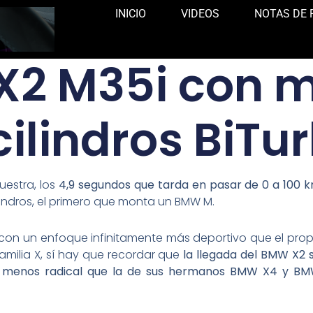
INICIO
VIDEOS
NOTAS DE 
X2 M35i con m
cilindros BiTu
estra, los
4,9 segundos que tarda en pasar de 0 a 100 
lindros, el primero que monta un BMW M.
n un enfoque infinitamente más deportivo que el propio
 familia X, sí hay que recordar que
la llegada del BMW X2 
a menos radical que la de sus hermanos BMW X4 y B