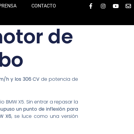
F
I
Y
E
PRENSA
CONTACTO
a
n
o
n
c
s
u
v
e
t
t
e
otor de
b
a
u
l
o
g
b
o
o
r
e
p
k
a
e
-
m
rbo
f
km/h y los 306 CV
de potencia de
 BMW X5. Sin entrar a repasar la
supuso un punto de inflexión para
MW X6
, se luce como una versión