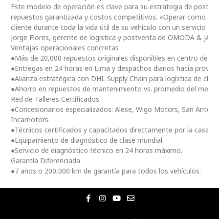
Este modelo de operación es clave para su estrategia de postventa
repuestos garantizada y costos competitivos. «Operar como fili
cliente durante toda la vida útil de su vehículo con un servicio ce
Jorge Flores, gerente de logística y postventa de OMODA & JAE
Ventajas operacionales concretas
●Más de 20,000 repuestos originales disponibles en centro de dis
●Entregas en 24 horas en Lima y despachos diarios hacia provinc
●Alianza estratégica con DHL Supply Chain para logística de clas
●Ahorro en repuestos de mantenimiento vs. promedio del merc
Red de Talleres Certificados
●Concesionarios especializados: Alese, Wigo Motors, San Antoni
Incamotors.
●Técnicos certificados y capacitados directamente por la casa m
●Equipamiento de diagnóstico de clase mundial.
●Servicio de diagnóstico técnico en 24 horas máximo.
Garantía Diferenciada
●7 años o 200,000 km de garantía para todos los vehículos.
F
I
Y
E
a
n
o
n
c
s
u
v
e
t
t
e