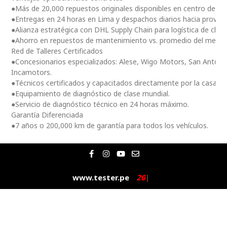
●Más de 20,000 repuestos originales disponibles en centro de dis
●Entregas en 24 horas en Lima y despachos diarios hacia provinc
●Alianza estratégica con DHL Supply Chain para logística de clas
●Ahorro en repuestos de mantenimiento vs. promedio del merc
Red de Talleres Certificados
●Concesionarios especializados: Alese, Wigo Motors, San Antoni
Incamotors.
●Técnicos certificados y capacitados directamente por la casa m
●Equipamiento de diagnóstico de clase mundial.
●Servicio de diagnóstico técnico en 24 horas máximo.
Garantía Diferenciada
●7 años o 200,000 km de garantía para todos los vehículos.
F
I
Y
E
a
n
o
n
c
s
u
v
e
t
t
e
www.tester.pe
2
0
2
5
|
b
a
u
l
o
g
b
o
o
r
e
p
k
a
e
-
m
f