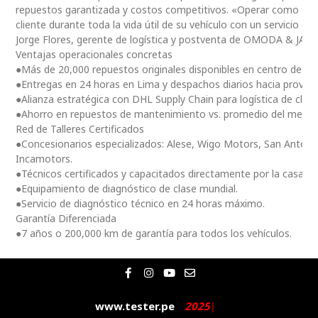
repuestos garantizada y costos competitivos. «Operar como fili
cliente durante toda la vida útil de su vehículo con un servicio ce
Jorge Flores, gerente de logística y postventa de OMODA & JAE
Ventajas operacionales concretas
●Más de 20,000 repuestos originales disponibles en centro de dis
●Entregas en 24 horas en Lima y despachos diarios hacia provinc
●Alianza estratégica con DHL Supply Chain para logística de clas
●Ahorro en repuestos de mantenimiento vs. promedio del merc
Red de Talleres Certificados
●Concesionarios especializados: Alese, Wigo Motors, San Antoni
Incamotors.
●Técnicos certificados y capacitados directamente por la casa m
●Equipamiento de diagnóstico de clase mundial.
●Servicio de diagnóstico técnico en 24 horas máximo.
Garantía Diferenciada
●7 años o 200,000 km de garantía para todos los vehículos.
F
I
Y
E
a
n
o
n
c
s
u
v
e
t
t
e
www.tester.pe
2
0
2
5
|
b
a
u
l