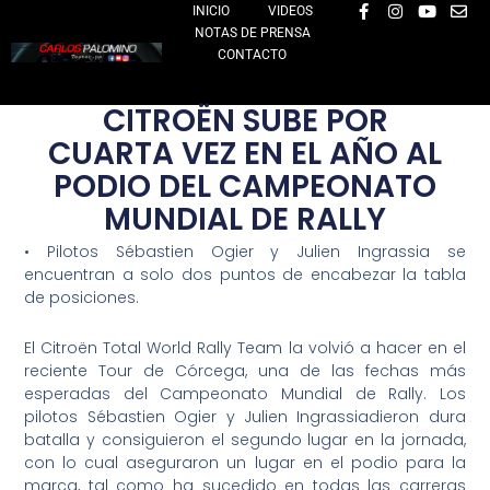
F
I
Y
E
Ir
INICIO
VIDEOS
a
n
o
n
NOTAS DE PRENSA
al
c
s
u
v
e
t
t
e
CONTACTO
contenido
b
a
u
l
o
g
b
o
o
r
e
p
CITROËN SUBE POR
k
a
e
-
m
CUARTA VEZ EN EL AÑO AL
f
PODIO DEL CAMPEONATO
MUNDIAL DE RALLY
• Pilotos Sébastien Ogier y Julien Ingrassia se
encuentran a solo dos puntos de encabezar la tabla
de posiciones.
El Citroën Total World Rally Team la volvió a hacer en el
reciente Tour de Córcega, una de las fechas más
esperadas del Campeonato Mundial de Rally. Los
pilotos Sébastien Ogier y Julien Ingrassiadieron dura
batalla y consiguieron el segundo lugar en la jornada,
con lo cual aseguraron un lugar en el podio para la
marca, tal como ha sucedido en todas las carreras