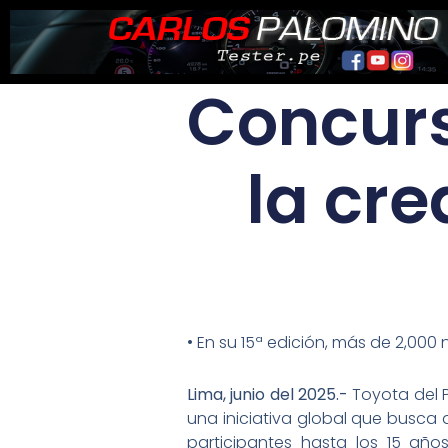
Ir
al
contenido
Concurs
la cre
• En su 15ª edición, más de 2,000
Lima, junio del 2025.-
Toyota del P
una iniciativa global que busca 
participantes hasta los 15 año