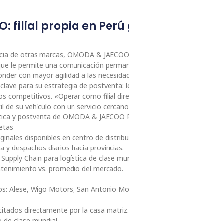
 filial propia en Perú garantiza repu
rencia de otras marcas, OMODA & JAECOO opera en el Perú como filial
o que le permite una comunicación permanente con su equipo
onder con mayor agilidad a las necesidades del mercado local.
lave para su estrategia de postventa: logística ágil, disponibilidad d
os competitivos. «Operar como filial directa nos permite acompañar
til de su vehículo con un servicio cercano, eficiente y confiable», señ
gística y postventa de OMODA & JAECOO Perú.
retas
inales disponibles en centro de distribución propio.
a y despachos diarios hacia provincias.
Supply Chain para logística de clase mundial.
tenimiento vs. promedio del mercado.
os: Alese, Wigo Motors, San Antonio Motors, Zual Cars e
citados directamente por la casa matriz.
 de clase mundial.