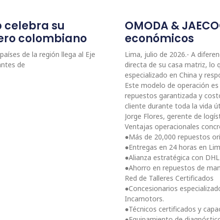
p celebra su
OMODA & JAECOO:
etero colombiano
económicos
aíses de la región llega al Eje
Lima, julio de 2026.- A dife
antes de
directa de su casa matriz, l
especializado en China y resp
Este modelo de operación es c
repuestos garantizada y cost
cliente durante toda la vida ú
Jorge Flores, gerente de lo
Ventajas operacionales conc
●Más de 20,000 repuestos orig
●Entregas en 24 horas en Lim
●Alianza estratégica con DHL 
●Ahorro en repuestos de man
Red de Talleres Certificados
●Concesionarios especializad
Incamotors.
●Técnicos certificados y capa
●Equipamiento de diagnóstico