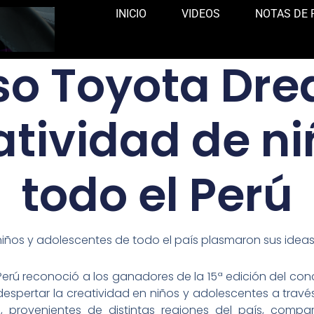
INICIO
VIDEOS
NOTAS DE 
o Toyota Dre
atividad de n
todo el Perú
 niños y adolescentes de todo el país plasmaron sus ideas 
erú reconoció a los ganadores de la 15ª edición del con
despertar la creatividad en niños y adolescentes a través
s, provenientes de distintas regiones del país, compa