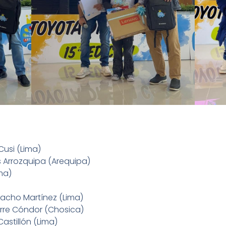
Cusi (Lima)
 Arrozquipa (Arequipa)
ma)
acho Martínez (Lima)
irre Cóndor (Chosica)
astillón (Lima)