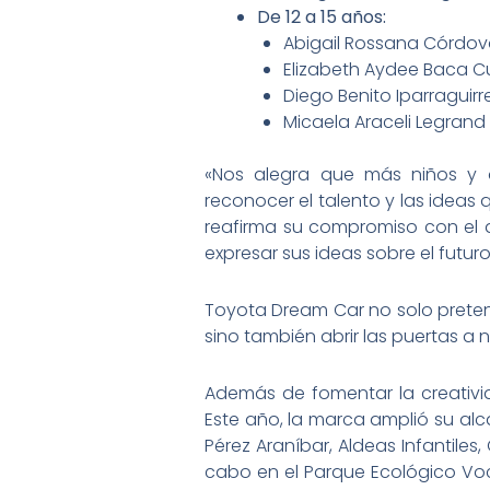
De 12 a 15 años:
Abigail Rossana Córdov
Elizabeth Aydee Baca C
Diego Benito Iparraguir
Micaela Araceli Legrand
«Nos alegra que más niños y a
reconocer el talento y las ideas 
reafirma su compromiso con el de
expresar sus ideas sobre el futuro
Toyota Dream Car no solo pretend
sino también abrir las puertas a n
Además de fomentar la creativid
Este año, la marca amplió su alc
Pérez Araníbar, Aldeas Infantiles
cabo en el Parque Ecológico Voce