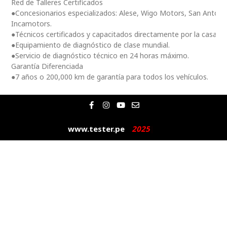
Red de Talleres Certificados
●Concesionarios especializados: Alese, Wigo Motors, San Antoni
Incamotors.
●Técnicos certificados y capacitados directamente por la casa m
●Equipamiento de diagnóstico de clase mundial.
●Servicio de diagnóstico técnico en 24 horas máximo.
Garantía Diferenciada
●7 años o 200,000 km de garantía para todos los vehículos.
F
I
Y
E
a
n
o
n
c
s
u
v
e
t
t
e
www.tester.pe
2
0
2
5
|
b
a
u
l
o
g
b
o
o
r
e
p
k
a
e
-
m
f