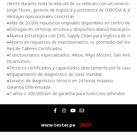
cliente durante toda la vida útil de su vehículo con un servicio ce
Jorge Flores, gerente de logística y postventa de OMODA & JAE
Ventajas operacionales concretas
●Más de 20,000 repuestos originales disponibles en centro de dis
●Entregas en 24 horas en Lima y despachos diarios hacia provinc
●Alianza estratégica con DHL Supply Chain para logística de clas
●Ahorro en repuestos de mantenimiento vs. promedio del merc
Red de Talleres Certificados
●Concesionarios especializados: Alese, Wigo Motors, San Antoni
Incamotors.
●Técnicos certificados y capacitados directamente por la casa m
●Equipamiento de diagnóstico de clase mundial.
●Servicio de diagnóstico técnico en 24 horas máximo.
Garantía Diferenciada
●7 años o 200,000 km de garantía para todos los vehículos.
F
I
Y
E
a
n
o
n
c
s
u
v
e
t
t
e
www.tester.pe
2
0
2
5
|
b
a
u
l
o
g
b
o
o
r
e
p