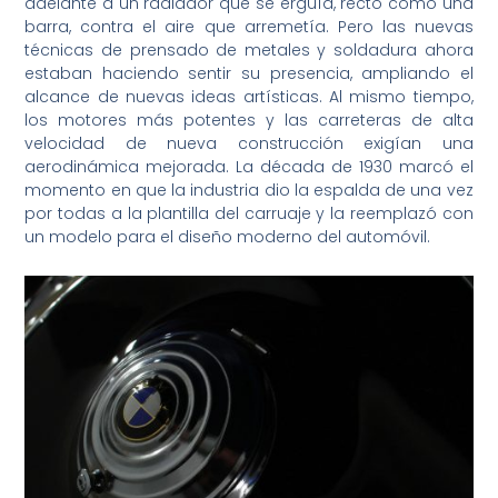
adelante a un radiador que se erguía, recto como una
barra, contra el aire que arremetía. Pero las nuevas
técnicas de prensado de metales y soldadura ahora
estaban haciendo sentir su presencia, ampliando el
alcance de nuevas ideas artísticas. Al mismo tiempo,
los motores más potentes y las carreteras de alta
velocidad de nueva construcción exigían una
aerodinámica mejorada. La década de 1930 marcó el
momento en que la industria dio la espalda de una vez
por todas a la plantilla del carruaje y la reemplazó con
un modelo para el diseño moderno del automóvil.