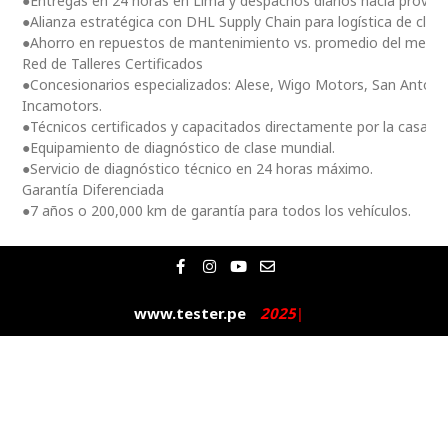
●Entregas en 24 horas en Lima y despachos diarios hacia provinc
●Alianza estratégica con DHL Supply Chain para logística de clas
●Ahorro en repuestos de mantenimiento vs. promedio del merc
Red de Talleres Certificados
●Concesionarios especializados: Alese, Wigo Motors, San Antoni
Incamotors.
●Técnicos certificados y capacitados directamente por la casa m
●Equipamiento de diagnóstico de clase mundial.
●Servicio de diagnóstico técnico en 24 horas máximo.
Garantía Diferenciada
●7 años o 200,000 km de garantía para todos los vehículos.
F
I
Y
E
a
n
o
n
c
s
u
v
e
t
t
e
www.tester.pe
2
0
2
5
|
b
a
u
l
o
g
b
o
o
r
e
p
k
a
e
-
m
f