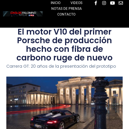
F
I
Y
E
Ir
INICIO
VIDEOS
a
n
o
n
NOTAS DE PRENSA
al
c
s
u
v
e
t
t
e
CONTACTO
contenido
b
a
u
l
o
g
b
o
o
r
e
p
El motor V10 del primer
k
a
e
-
m
Porsche de producción
f
hecho con fibra de
carbono ruge de nuevo
Carrera GT: 20 años de la presentación del prototipo