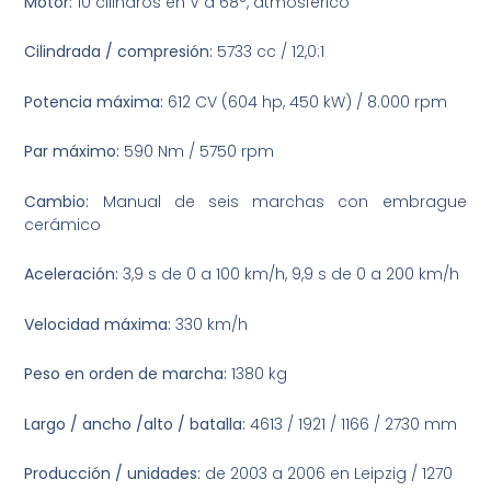
Motor:
10 cilindros en V a 68°, atmosférico
Cilindrada / compresión:
5733 cc / 12,0:1
Potencia máxima:
612 CV (604 hp, 450 kW) / 8.000 rpm
Par máximo:
590 Nm / 5750 rpm
Cambio:
Manual de seis marchas con embrague
cerámico
Aceleración:
3,9 s de 0 a 100 km/h, 9,9 s de 0 a 200 km/h
Velocidad máxima:
330 km/h
Peso en orden de marcha:
1380 kg
Largo / ancho /alto / batalla:
4613 / 1921 / 1166 / 2730 mm
Producción / unidades:
de 2003 a 2006 en Leipzig / 1270