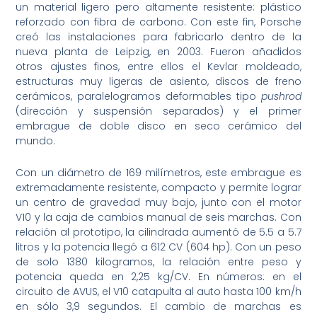
un material ligero pero altamente resistente: plástico
reforzado con fibra de carbono. Con este fin, Porsche
creó las instalaciones para fabricarlo dentro de la
nueva planta de Leipzig, en 2003. Fueron añadidos
otros ajustes finos, entre ellos el Kevlar moldeado,
estructuras muy ligeras de asiento, discos de freno
cerámicos, paralelogramos deformables tipo
pushrod
(dirección y suspensión separados) y el primer
embrague de doble disco en seco cerámico del
mundo.
Con un diámetro de 169 milímetros, este embrague es
extremadamente resistente, compacto y permite lograr
un centro de gravedad muy bajo, junto con el motor
V10 y la caja de cambios manual de seis marchas. Con
relación al prototipo, la cilindrada aumentó de 5.5 a 5.7
litros y la potencia llegó a 612 CV (604 hp). Con un peso
de solo 1380 kilogramos, la relación entre peso y
potencia queda en 2,25 kg/CV. En números: en el
circuito de AVUS, el V10 catapulta al auto hasta 100 km/h
en sólo 3,9 segundos. El cambio de marchas es