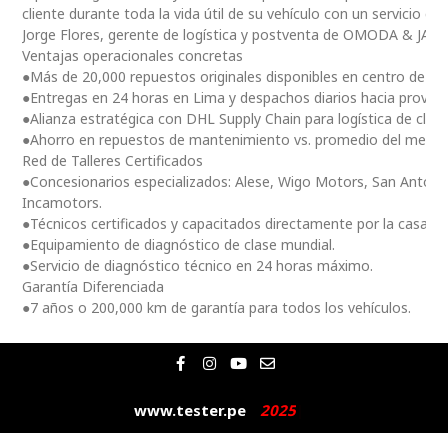
cliente durante toda la vida útil de su vehículo con un servicio ce
Jorge Flores, gerente de logística y postventa de OMODA & JAE
Ventajas operacionales concretas
●Más de 20,000 repuestos originales disponibles en centro de dis
●Entregas en 24 horas en Lima y despachos diarios hacia provinc
●Alianza estratégica con DHL Supply Chain para logística de clas
●Ahorro en repuestos de mantenimiento vs. promedio del merc
Red de Talleres Certificados
●Concesionarios especializados: Alese, Wigo Motors, San Antoni
Incamotors.
●Técnicos certificados y capacitados directamente por la casa m
●Equipamiento de diagnóstico de clase mundial.
●Servicio de diagnóstico técnico en 24 horas máximo.
Garantía Diferenciada
●7 años o 200,000 km de garantía para todos los vehículos.
F
I
Y
E
a
n
o
n
c
s
u
v
e
t
t
e
www.tester.pe
2
0
2
5
|
b
a
u
l
o
g
b
o