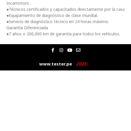
Incamotors.
●Técnicos certificados y capacitados directamente por la casa m
●Equipamiento de diagnóstico de clase mundial.
●Servicio de diagnóstico técnico en 24 horas máximo.
Garantía Diferenciada
●7 años o 200,000 km de garantía para todos los vehículos.
F
I
Y
E
a
n
o
n
c
s
u
v
e
t
t
e
www.tester.pe
2
0
2
5
|
b
a
u
l
o
g
b
o
o
r
e
p
k
a
e
-
m
f