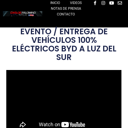
F
I
Y
E
Ir
INICIO
VIDEOS
a
n
o
n
NOTAS DE PRENSA
al
c
s
u
v
e
t
t
e
CONTACTO
contenido
b
a
u
l
o
g
b
o
o
r
e
p
EVENTO / ENTREGA DE
k
a
e
-
m
VEHÍCULOS 100%
f
ELÉCTRICOS BYD A LUZ DEL
SUR