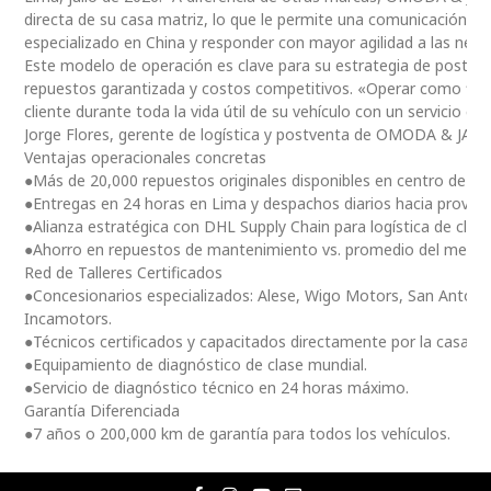
directa de su casa matriz, lo que le permite una comunicación 
especializado en China y responder con mayor agilidad a las nec
Este modelo de operación es clave para su estrategia de postventa
repuestos garantizada y costos competitivos. «Operar como fili
cliente durante toda la vida útil de su vehículo con un servicio ce
Jorge Flores, gerente de logística y postventa de OMODA & JAE
Ventajas operacionales concretas
●Más de 20,000 repuestos originales disponibles en centro de dis
●Entregas en 24 horas en Lima y despachos diarios hacia provinc
●Alianza estratégica con DHL Supply Chain para logística de clas
●Ahorro en repuestos de mantenimiento vs. promedio del merc
Red de Talleres Certificados
●Concesionarios especializados: Alese, Wigo Motors, San Antoni
Incamotors.
●Técnicos certificados y capacitados directamente por la casa m
●Equipamiento de diagnóstico de clase mundial.
●Servicio de diagnóstico técnico en 24 horas máximo.
Garantía Diferenciada
●7 años o 200,000 km de garantía para todos los vehículos.
F
I
Y
E