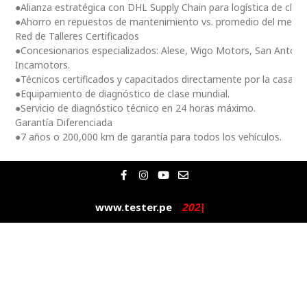
●Alianza estratégica con DHL Supply Chain para logística de clas
●Ahorro en repuestos de mantenimiento vs. promedio del merc
Red de Talleres Certificados
●Concesionarios especializados: Alese, Wigo Motors, San Antoni
Incamotors.
●Técnicos certificados y capacitados directamente por la casa m
●Equipamiento de diagnóstico de clase mundial.
●Servicio de diagnóstico técnico en 24 horas máximo.
Garantía Diferenciada
●7 años o 200,000 km de garantía para todos los vehículos.
F
I
Y
E
a
n
o
n
c
s
u
v
e
t
t
e
www.tester.pe
2
0
2
5
|
b
a
u
l
o
g
b
o
o
r
e
p
k
a
e
-
m
f