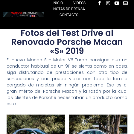
F
I
Y
E
Ir
INICIO
VIDEOS
a
n
o
n
NOTAS DE PRENSA
al
c
s
u
v
e
t
t
e
CONTACTO
contenido
b
a
u
l
o
g
b
o
o
r
e
p
Fotos del Test Drive al
k
a
e
-
m
Renovado Porsche Macan
f
«S» 2019
El nuevo Macan S – Motor V6 Turbo consigue que un
conductor habitual de un 911 se sienta como en casa,
siga disfrutando de prestaciones con otro tipo de
sensaciones y que pueda viajar con toda la familia
cargado de maletas sin ningún problema. Ese es el
gran mérito del Porsche Macan y la razón por la cual
los clientes de Porsche necesitaban un producto como
este.