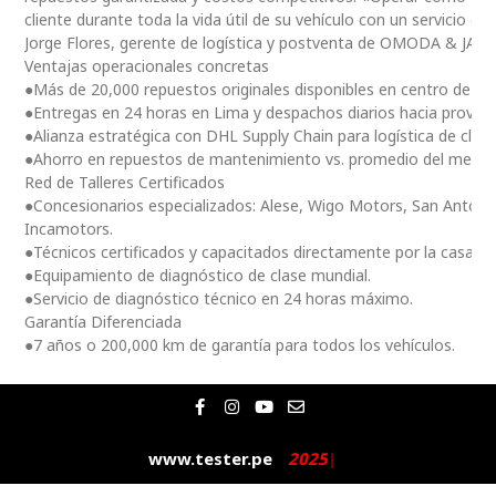
cliente durante toda la vida útil de su vehículo con un servicio ce
Jorge Flores, gerente de logística y postventa de OMODA & JAE
Ventajas operacionales concretas
●Más de 20,000 repuestos originales disponibles en centro de dis
●Entregas en 24 horas en Lima y despachos diarios hacia provinc
●Alianza estratégica con DHL Supply Chain para logística de clas
●Ahorro en repuestos de mantenimiento vs. promedio del merc
Red de Talleres Certificados
●Concesionarios especializados: Alese, Wigo Motors, San Antoni
Incamotors.
●Técnicos certificados y capacitados directamente por la casa m
●Equipamiento de diagnóstico de clase mundial.
●Servicio de diagnóstico técnico en 24 horas máximo.
Garantía Diferenciada
●7 años o 200,000 km de garantía para todos los vehículos.
F
I
Y
E
a
n
o
n
c
s
u
v
e
t
t
e
www.tester.pe
2
0
2
5
|
b
a
u
l
o
g
b
o