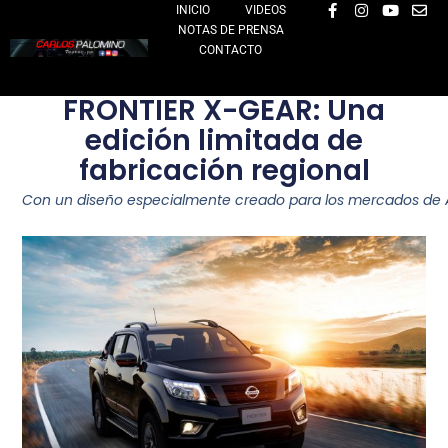
F
I
Y
E
Ir
INICIO
VIDEOS
a
n
o
n
NOTAS DE PRENSA
al
c
s
u
v
e
t
t
e
CONTACTO
contenido
b
a
u
l
o
g
b
o
o
r
e
p
FRONTIER X-GEAR: Una
k
a
e
-
m
edición limitada de
f
fabricación regional
Con un diseño especialmente creado para los mercados de Arge