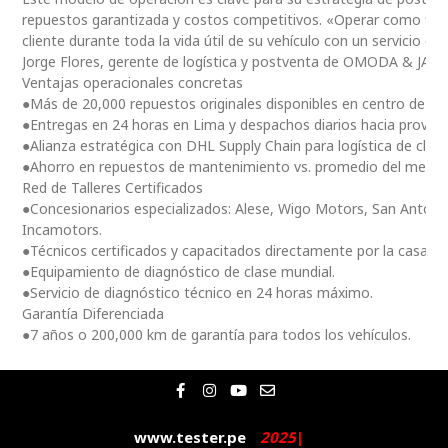
repuestos garantizada y costos competitivos. «Operar como fili
cliente durante toda la vida útil de su vehículo con un servicio ce
Jorge Flores, gerente de logística y postventa de OMODA & JAE
Ventajas operacionales concretas
●Más de 20,000 repuestos originales disponibles en centro de dis
●Entregas en 24 horas en Lima y despachos diarios hacia provinc
●Alianza estratégica con DHL Supply Chain para logística de clas
●Ahorro en repuestos de mantenimiento vs. promedio del merc
Red de Talleres Certificados
●Concesionarios especializados: Alese, Wigo Motors, San Antoni
Incamotors.
●Técnicos certificados y capacitados directamente por la casa m
●Equipamiento de diagnóstico de clase mundial.
●Servicio de diagnóstico técnico en 24 horas máximo.
Garantía Diferenciada
●7 años o 200,000 km de garantía para todos los vehículos.
F
I
Y
E
a
n
o
n
c
s
u
v
e
t
t
e
www.tester.pe
2
0
2
5
|
b
a
u
l