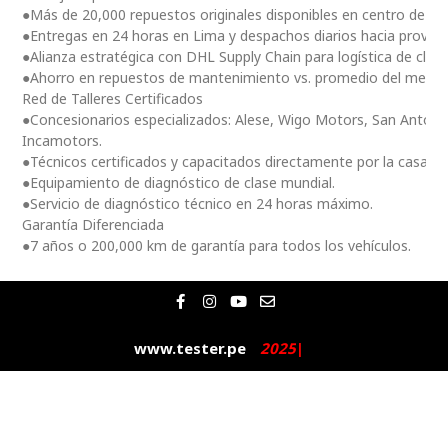
●Más de 20,000 repuestos originales disponibles en centro de dis
●Entregas en 24 horas en Lima y despachos diarios hacia provinc
●Alianza estratégica con DHL Supply Chain para logística de clas
●Ahorro en repuestos de mantenimiento vs. promedio del merc
Red de Talleres Certificados
●Concesionarios especializados: Alese, Wigo Motors, San Antoni
Incamotors.
●Técnicos certificados y capacitados directamente por la casa m
●Equipamiento de diagnóstico de clase mundial.
●Servicio de diagnóstico técnico en 24 horas máximo.
Garantía Diferenciada
●7 años o 200,000 km de garantía para todos los vehículos.
F
I
Y
E
a
n
o
n
c
s
u
v
e
t
t
e
www.tester.pe
2
0
2
5
|
b
a
u
l
o
g
b
o
o
r
e
p
k
a
e
-
m
f