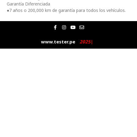
Garantía Diferenciada
●7 años o 200,000 km de garantía para todos los vehículos.
F
I
Y
E
a
n
o
n
c
s
u
v
e
t
t
e
www.tester.pe
2
0
2
5
|
b
a
u
l
o
g
b
o
o
r
e
p
k
a
e
-
m
f