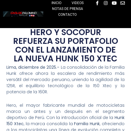
F
I
Y
E
Ir
INICIO
VIDEOS
a
n
o
n
NOTAS DE PRENSA
al
c
s
u
v
e
t
t
e
CONTACTO
contenido
b
a
u
l
o
g
b
o
o
r
e
p
HERO Y SOCOPUR
k
a
e
-
m
REFUERZA SU PORTAFOLIO
f
CON EL LANZAMIENTO DE
LA NUEVA HUNK 150 XTEC
Lima, diciembre de 2025.-
La consolidación de la Familia
Hunk ofrece ahora la escalera de rendimiento más
versátil del mercado peruano, uniendo la agilidad de la
125R, el equilibrio tecnológico de la 150 Xtec y la
potencia de la 160R.
Hero, el mayor fabricante mundial de motocicletas
marca un antes y un después en el segmento
deportivo de Perú. Con la introducción oficial de la
Hunk
150 Xtec
, la marca consolida la
Familia Hunk
, ofreciendo
a los motociclistas una línea de evolución completa y