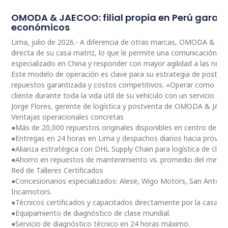
OMODA & JAECOO: filial propia en Perú garan
económicos
Lima, julio de 2026.- A diferencia de otras marcas, OMODA & JA
directa de su casa matriz, lo que le permite una comunicación 
especializado en China y responder con mayor agilidad a las nec
Este modelo de operación es clave para su estrategia de postventa
repuestos garantizada y costos competitivos. «Operar como fili
cliente durante toda la vida útil de su vehículo con un servicio ce
Jorge Flores, gerente de logística y postventa de OMODA & JAE
Ventajas operacionales concretas
●Más de 20,000 repuestos originales disponibles en centro de dis
●Entregas en 24 horas en Lima y despachos diarios hacia provinc
●Alianza estratégica con DHL Supply Chain para logística de clas
●Ahorro en repuestos de mantenimiento vs. promedio del merc
Red de Talleres Certificados
●Concesionarios especializados: Alese, Wigo Motors, San Antoni
Incamotors.
●Técnicos certificados y capacitados directamente por la casa m
●Equipamiento de diagnóstico de clase mundial.
●Servicio de diagnóstico técnico en 24 horas máximo.