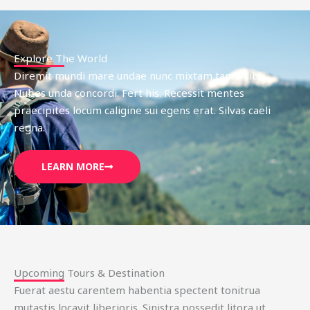
Explore The World
Diremit mundi mare undae nunc mixtam tanto sibi.
Nubes unda concordi. Fert his. Recessit mentes
praecipites locum caligine sui egens erat. Silvas caeli
regna.
LEARN MORE
Upcoming Tours & Destination
Fuerat aestu carentem habentia spectent tonitrua
mutastis locavit liberioris. Sinistra possedit litora ut