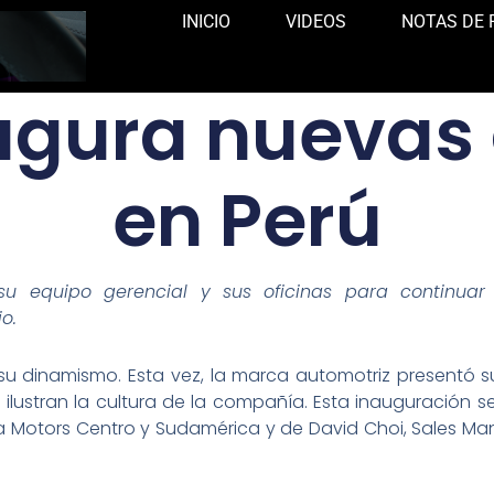
INICIO
VIDEOS
NOTAS DE 
ugura nuevas 
en Perú
su equipo gerencial y sus oficinas para continua
o.
su dinamismo. Esta vez, la marca automotriz presentó s
lustran la cultura de la compañía. Esta inauguración s
Kia Motors Centro y Sudamérica y de David Choi, Sales M