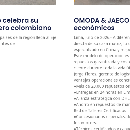
p celebra su
OMODA & JAECOO:
etero colombiano
económicos
aíses de la región llega al Eje
Lima, julio de 2026.- A dife
antes de
directa de su casa matriz, l
especializado en China y resp
Este modelo de operación es c
repuestos garantizada y cost
cliente durante toda la vida ú
Jorge Flores, gerente de lo
Ventajas operacionales conc
●Más de 20,000 repuestos orig
●Entregas en 24 horas en Lim
●Alianza estratégica con DHL 
●Ahorro en repuestos de man
Red de Talleres Certificados
●Concesionarios especializad
Incamotors.
●Técnicos certificados y capa