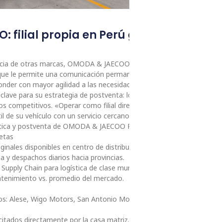
 filial propia en Perú garantiza repu
rencia de otras marcas, OMODA & JAECOO opera en el Perú como filial
o que le permite una comunicación permanente con su equipo
onder con mayor agilidad a las necesidades del mercado local.
lave para su estrategia de postventa: logística ágil, disponibilidad d
os competitivos. «Operar como filial directa nos permite acompañar
til de su vehículo con un servicio cercano, eficiente y confiable», señ
gística y postventa de OMODA & JAECOO Perú.
retas
inales disponibles en centro de distribución propio.
a y despachos diarios hacia provincias.
Supply Chain para logística de clase mundial.
tenimiento vs. promedio del mercado.
os: Alese, Wigo Motors, San Antonio Motors, Zual Cars e
citados directamente por la casa matriz.