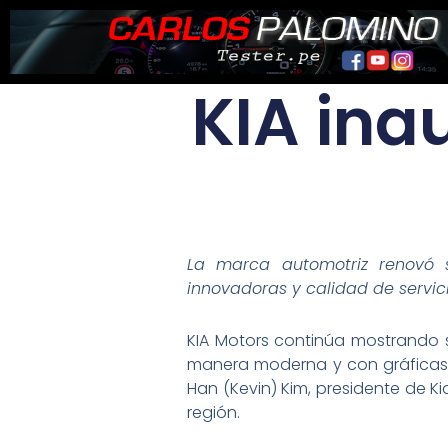
Ir
al
contenido
KIA ina
La marca automotriz renovó 
innovadoras y calidad de servici
KIA Motors continúa mostrando 
manera moderna y con gráficas i
Han (Kevin) Kim, presidente de 
región.