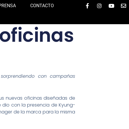
F
I
Y
E
PRENSA
CONTACTO
a
n
o
n
c
s
u
v
e
t
t
e
oficinas
b
a
u
l
o
g
b
o
o
r
e
p
k
a
e
-
m
f
r sorprendiendo con campañas
us nuevas oficinas diseñadas de
e dio con la presencia de Kyung-
anager de la marca para la misma