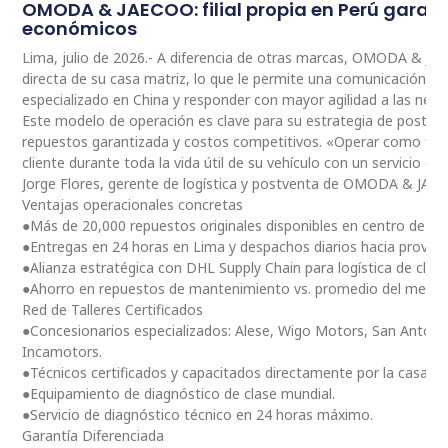
OMODA & JAECOO: filial propia en Perú garan
económicos
Lima, julio de 2026.- A diferencia de otras marcas, OMODA & JA
directa de su casa matriz, lo que le permite una comunicación 
especializado en China y responder con mayor agilidad a las nec
Este modelo de operación es clave para su estrategia de postventa
repuestos garantizada y costos competitivos. «Operar como fili
cliente durante toda la vida útil de su vehículo con un servicio ce
Jorge Flores, gerente de logística y postventa de OMODA & JAE
Ventajas operacionales concretas
●Más de 20,000 repuestos originales disponibles en centro de dis
●Entregas en 24 horas en Lima y despachos diarios hacia provinc
●Alianza estratégica con DHL Supply Chain para logística de clas
●Ahorro en repuestos de mantenimiento vs. promedio del merc
Red de Talleres Certificados
●Concesionarios especializados: Alese, Wigo Motors, San Antoni
Incamotors.
●Técnicos certificados y capacitados directamente por la casa m
●Equipamiento de diagnóstico de clase mundial.
●Servicio de diagnóstico técnico en 24 horas máximo.
Garantía Diferenciada