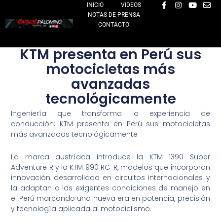
F
I
Y
E
Ir
INICIO
VIDEOS
a
n
o
n
NOTAS DE PRENSA
al
c
s
u
v
e
t
t
e
CONTACTO
contenido
b
a
u
l
o
g
b
o
o
r
e
p
KTM presenta en Perú sus
k
a
e
-
m
motocicletas más
f
avanzadas
tecnológicamente
Ingeniería que transforma la experiencia de
conducción: KTM presenta en Perú sus motocicletas
más avanzadas tecnológicamente
La marca austríaca introduce la KTM 1390 Super
Adventure R y la KTM 990 RC-R,
modelos que incorporan
innovación desarrollada en circuitos internacionales y
la adaptan a las exigentes condiciones de manejo en
el Perú marcando
una nueva era en potencia, precisión
y tecnología aplicada al motociclismo.