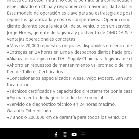
especializado en China y responder con mayor agilidad a las nec
Este modelo de operación es clave para su estrategia de postventa
repuestos garantizada y costos competitivos. «Operar como fili
cliente durante toda la vida útil de su vehículo con un servicio ce
Jorge Flores, gerente de logística y postventa de OMODA & JAE
Ventajas operacionales concretas
●Más de 20,000 repuestos originales disponibles en centro de dis
●Entregas en 24 horas en Lima y despachos diarios hacia provinc
●Alianza estratégica con DHL Supply Chain para logística de clas
●Ahorro en repuestos de mantenimiento vs. promedio del merc
Red de Talleres Certificados
●Concesionarios especializados: Alese, Wigo Motors, San Antoni
Incamotors.
●Técnicos certificados y capacitados directamente por la casa m
●Equipamiento de diagnóstico de clase mundial.
●Servicio de diagnóstico técnico en 24 horas máximo.
Garantía Diferenciada
●7 años o 200,000 km de garantía para todos los vehículos.
F
I
Y
E
a
n
o
n