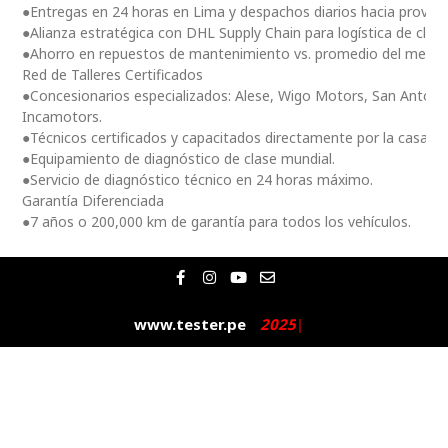
●Entregas en 24 horas en Lima y despachos diarios hacia provinc
●Alianza estratégica con DHL Supply Chain para logística de clas
●Ahorro en repuestos de mantenimiento vs. promedio del merc
Red de Talleres Certificados
●Concesionarios especializados: Alese, Wigo Motors, San Antoni
Incamotors.
●Técnicos certificados y capacitados directamente por la casa m
●Equipamiento de diagnóstico de clase mundial.
●Servicio de diagnóstico técnico en 24 horas máximo.
Garantía Diferenciada
●7 años o 200,000 km de garantía para todos los vehículos.
F
I
Y
E
a
n
o
n
c
s
u
v
e
t
t
e
www.tester.pe
2
0
2
5
|
b
a
u
l
o
g
b
o
o
r
e
p
k
a
e
-
m
f