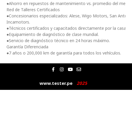
●Ahorro en repuestos de mantenimiento vs. promedio del merc
Red de Talleres Certificados
●Concesionarios especializados: Alese, Wigo Motors, San Antoni
Incamotors.
●Técnicos certificados y capacitados directamente por la casa m
●Equipamiento de diagnóstico de clase mundial.
●Servicio de diagnóstico técnico en 24 horas máximo.
Garantía Diferenciada
●7 años o 200,000 km de garantía para todos los vehículos.
F
I
Y
E
a
n
o
n
c
s
u
v
e
t
t
e
www.tester.pe
2
0
2
5
|
b
a
u
l
o
g
b
o
o
r
e
p
k
a
e
-
m
f