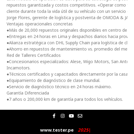
repuestos garantizada y costos competitivos. «Operar como fili
cliente durante toda la vida útil de su vehículo con un servicio ce
Jorge Flores, gerente de logística y postventa de OMODA & JAE
Ventajas operacionales concretas
●Más de 20,000 repuestos originales disponibles en centro de dis
●Entregas en 24 horas en Lima y despachos diarios hacia provinc
●Alianza estratégica con DHL Supply Chain para logística de clas
●Ahorro en repuestos de mantenimiento vs. promedio del merc
Red de Talleres Certificados
●Concesionarios especializados: Alese, Wigo Motors, San Antoni
Incamotors.
●Técnicos certificados y capacitados directamente por la casa m
●Equipamiento de diagnóstico de clase mundial.
●Servicio de diagnóstico técnico en 24 horas máximo.
Garantía Diferenciada
●7 años o 200,000 km de garantía para todos los vehículos.
F
I
Y
E
a
n
o
n
c
s
u
v
e
t
t
e
www.tester.pe
2
0
2
5
|
b
a
u
l