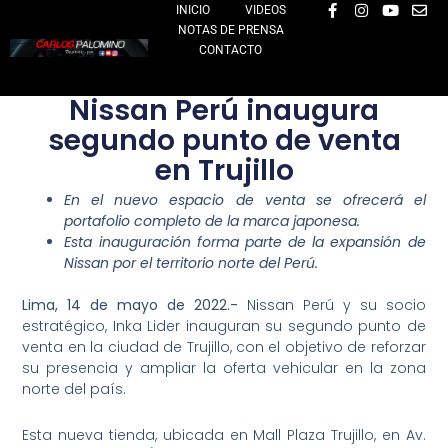
F
I
Y
E
Ir
INICIO
VIDEOS
a
n
o
n
NOTAS DE PRENSA
al
c
s
u
v
e
t
t
e
CONTACTO
contenido
b
a
u
l
o
g
b
o
o
r
e
p
Nissan Perú inaugura
k
a
e
-
m
segundo punto de venta
f
en Trujillo
En el nuevo espacio de venta se ofrecerá el
portafolio completo de la marca japonesa.
Esta inauguración forma parte de la expansión de
Nissan por el territorio norte del Perú.
Lima, 14 de mayo de 2022.-
Nissan Perú y su socio
estratégico, Inka Lider inauguran su segundo punto de
venta en la ciudad de Trujillo, con el objetivo de reforzar
su presencia y ampliar la oferta vehicular en la zona
norte del país.
Esta nueva tienda, ubicada en Mall Plaza Trujillo, en Av.