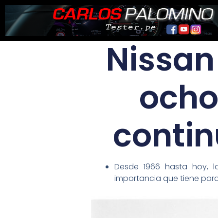
Ir
al
contenido
Nissan 
ocho
contin
Desde 1966 hasta hoy, la
importancia que tiene para