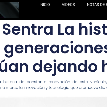
INICIO
VIDEOS
NOTAS DE 
Sentra La his
 generacione
úan dejando 
 historia de constante renovación de este vehículo,
 la marca la innovación y tecnología que promueve día 