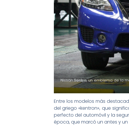
Nissan Sentra, un emblema de la ma
Entre los modelos más destacado
del griego «kentron», que signif
perfecto del automóvil y la segu
época, que marcó un antes y un 