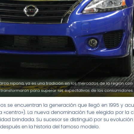
rca nipona, ya es una tradición en los mercados de la región con
transformaron para superar las expectativas de los consumidores.
s se encuentran la generación que llegó en 1995 y acuñ
ica «centro»). La nueva denominación fue elegida por la
ridad brindada. Su sucesor se distinguió por su evolución
después en la historia del famoso modelo.