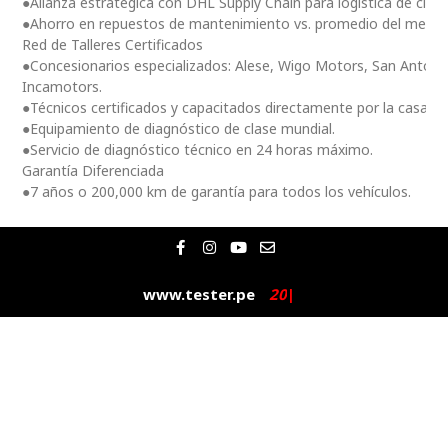
●Alianza estratégica con DHL Supply Chain para logística de clas
●Ahorro en repuestos de mantenimiento vs. promedio del merc
Red de Talleres Certificados
●Concesionarios especializados: Alese, Wigo Motors, San Antoni
Incamotors.
●Técnicos certificados y capacitados directamente por la casa m
●Equipamiento de diagnóstico de clase mundial.
●Servicio de diagnóstico técnico en 24 horas máximo.
Garantía Diferenciada
●7 años o 200,000 km de garantía para todos los vehículos.
F
I
Y
E
a
n
o
n
c
s
u
v
e
t
t
e
www.tester.pe
2
0
2
5
|
b
a
u
l
o
g
b
o
o
r
e
p
k
a
e
-
m
f