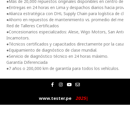
●Más de 20,000 repuestos originales disponibles en centro de dis
●Entregas en 24 horas en Lima y despachos diarios hacia provinc
●Alianza estratégica con DHL Supply Chain para logística de clas
●Ahorro en repuestos de mantenimiento vs. promedio del merc
Red de Talleres Certificados
●Concesionarios especializados: Alese, Wigo Motors, San Antoni
Incamotors.
●Técnicos certificados y capacitados directamente por la casa m
●Equipamiento de diagnóstico de clase mundial.
●Servicio de diagnóstico técnico en 24 horas máximo.
Garantía Diferenciada
●7 años o 200,000 km de garantía para todos los vehículos.
F
I
Y
E
a
n
o
n
c
s
u
v
e
t
t
e
www.tester.pe
2
0
2
5
|
b
a
u
l
o
g
b
o
o
r
e
p
k
a
e
-
m
f