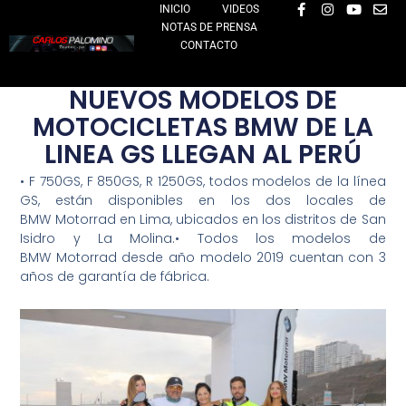
F
I
Y
E
Ir
INICIO
VIDEOS
a
n
o
n
NOTAS DE PRENSA
al
c
s
u
v
e
t
t
e
CONTACTO
contenido
b
a
u
l
o
g
b
o
o
r
e
p
NUEVOS MODELOS DE
k
a
e
-
m
MOTOCICLETAS BMW DE LA
f
LINEA GS LLEGAN AL PERÚ
• F 750GS, F 850GS, R 1250GS, todos modelos de la línea
GS, están disponibles en los dos locales de
BMW Motorrad en Lima, ubicados en los distritos de San
Isidro y La Molina.• Todos los modelos de
BMW Motorrad desde año modelo 2019 cuentan con 3
años de garantía de fábrica.