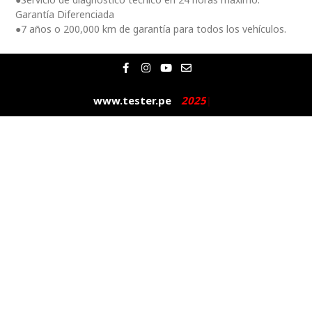
Garantía Diferenciada
●7 años o 200,000 km de garantía para todos los vehículos.
F
I
Y
E
a
n
o
n
c
s
u
v
e
t
t
e
www.tester.pe
2
0
2
5
|
b
a
u
l
o
g
b
o
o
r
e
p
k
a
e
-
m
f