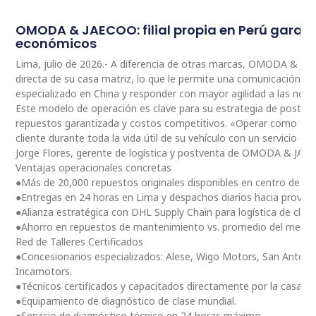
OMODA & JAECOO: filial propia en Perú garan
económicos
Lima, julio de 2026.- A diferencia de otras marcas, OMODA & JA
directa de su casa matriz, lo que le permite una comunicación 
especializado en China y responder con mayor agilidad a las nec
Este modelo de operación es clave para su estrategia de postventa
repuestos garantizada y costos competitivos. «Operar como fili
cliente durante toda la vida útil de su vehículo con un servicio ce
Jorge Flores, gerente de logística y postventa de OMODA & JAE
Ventajas operacionales concretas
●Más de 20,000 repuestos originales disponibles en centro de dis
●Entregas en 24 horas en Lima y despachos diarios hacia provinc
●Alianza estratégica con DHL Supply Chain para logística de clas
●Ahorro en repuestos de mantenimiento vs. promedio del merc
Red de Talleres Certificados
●Concesionarios especializados: Alese, Wigo Motors, San Antoni
Incamotors.
●Técnicos certificados y capacitados directamente por la casa m
●Equipamiento de diagnóstico de clase mundial.
●Servicio de diagnóstico técnico en 24 horas máximo.