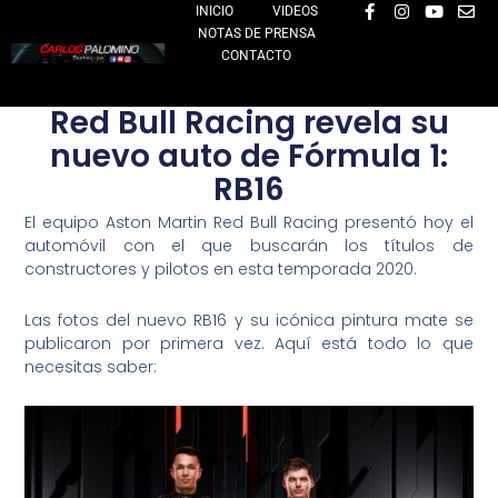
F
I
Y
E
Ir
INICIO
VIDEOS
a
n
o
n
NOTAS DE PRENSA
al
c
s
u
v
e
t
t
e
CONTACTO
contenido
b
a
u
l
o
g
b
o
o
r
e
p
Red Bull Racing revela su
k
a
e
-
m
nuevo auto de Fórmula 1:
f
RB16
El equipo Aston Martin Red Bull Racing presentó hoy el
automóvil con el que buscarán los títulos de
constructores y pilotos en esta temporada 2020.
Las fotos del nuevo RB16 y su icónica pintura mate se
publicaron por primera vez. Aquí está todo lo que
necesitas saber: