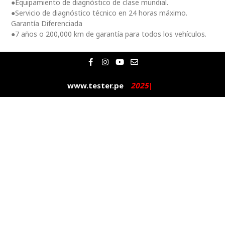
●Equipamiento de diagnóstico de clase mundial.
●Servicio de diagnóstico técnico en 24 horas máximo.
Garantía Diferenciada
●7 años o 200,000 km de garantía para todos los vehículos.
F
I
Y
E
a
n
o
n
c
s
u
v
e
t
t
e
www.tester.pe
2
0
2
5
|
b
a
u
l
o
g
b
o
o
r
e
p
k
a
e
-
m
f