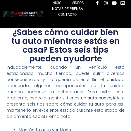
F
I
Y
E
Ir
INICIO
VIDEOS
a
n
o
n
NOTAS DE PRENSA
al
c
s
u
v
e
t
t
e
CONTACTO
contenido
b
a
u
l
o
g
b
o
o
r
e
p
¿Sabes cómo cuidar bien
k
a
e
-
m
tu auto mientras estás en
f
casa? Estos seis tips
pueden ayudarte
Indudablemente, cuando un vehículo está
estacionado mucho tiempo, puede sufrir diversas
consecuencias ¡y no queremos eso! Sin el cuidado
adecuado, algunos componentes de tu unidad
pueden comenzar a deteriorarse. Para evitar este
problema, especialmente si tienes un
auto nuevo
,
KIA
te
presenta seis tips sobre
cómo cuidar tu auto
para así
mantenerlo en excelente estado durante esta etapa de
aislamiento social ¡Toma nota!
Mantén tu auto ventilado