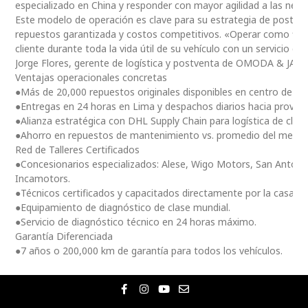
especializado en China y responder con mayor agilidad a las nec
Este modelo de operación es clave para su estrategia de postventa
repuestos garantizada y costos competitivos. «Operar como fili
cliente durante toda la vida útil de su vehículo con un servicio ce
Jorge Flores, gerente de logística y postventa de OMODA & JAE
Ventajas operacionales concretas
●Más de 20,000 repuestos originales disponibles en centro de dis
●Entregas en 24 horas en Lima y despachos diarios hacia provinc
●Alianza estratégica con DHL Supply Chain para logística de clas
●Ahorro en repuestos de mantenimiento vs. promedio del merc
Red de Talleres Certificados
●Concesionarios especializados: Alese, Wigo Motors, San Antoni
Incamotors.
●Técnicos certificados y capacitados directamente por la casa m
●Equipamiento de diagnóstico de clase mundial.
●Servicio de diagnóstico técnico en 24 horas máximo.
Garantía Diferenciada
●7 años o 200,000 km de garantía para todos los vehículos.
F
I
Y
E
a
n
o
n
c
s
u
v