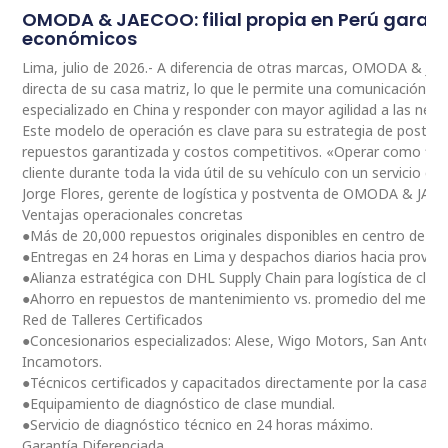
OMODA & JAECOO: filial propia en Perú garan
económicos
Lima, julio de 2026.- A diferencia de otras marcas, OMODA & JA
directa de su casa matriz, lo que le permite una comunicación 
especializado en China y responder con mayor agilidad a las nec
Este modelo de operación es clave para su estrategia de postventa
repuestos garantizada y costos competitivos. «Operar como fili
cliente durante toda la vida útil de su vehículo con un servicio ce
Jorge Flores, gerente de logística y postventa de OMODA & JAE
Ventajas operacionales concretas
●Más de 20,000 repuestos originales disponibles en centro de dis
●Entregas en 24 horas en Lima y despachos diarios hacia provinc
●Alianza estratégica con DHL Supply Chain para logística de clas
●Ahorro en repuestos de mantenimiento vs. promedio del merc
Red de Talleres Certificados
●Concesionarios especializados: Alese, Wigo Motors, San Antoni
Incamotors.
●Técnicos certificados y capacitados directamente por la casa m
●Equipamiento de diagnóstico de clase mundial.
●Servicio de diagnóstico técnico en 24 horas máximo.
Garantía Diferenciada