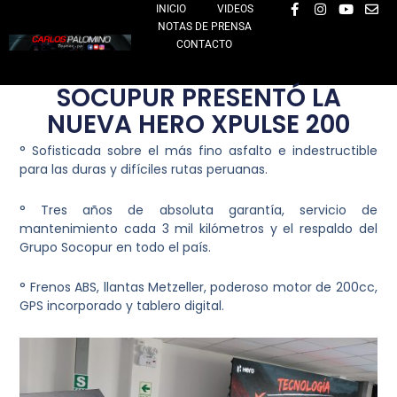
F
I
Y
E
Ir
INICIO
VIDEOS
a
n
o
n
NOTAS DE PRENSA
al
c
s
u
v
e
t
t
e
CONTACTO
contenido
b
a
u
l
o
g
b
o
o
r
e
p
SOCUPUR PRESENTÓ LA
k
a
e
-
m
NUEVA HERO XPULSE 200
f
° Sofisticada sobre el más fino asfalto e indestructible
para las duras y difíciles rutas peruanas.
° Tres años de absoluta garantía, servicio de
mantenimiento cada 3 mil kilómetros y el respaldo del
Grupo Socopur en todo el país.
° Frenos ABS, llantas Metzeller, poderoso motor de 200cc,
GPS incorporado y tablero digital.