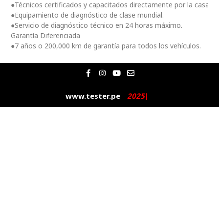
●Técnicos certificados y capacitados directamente por la casa m
●Equipamiento de diagnóstico de clase mundial.
●Servicio de diagnóstico técnico en 24 horas máximo.
Garantía Diferenciada
●7 años o 200,000 km de garantía para todos los vehículos.
F
I
Y
E
a
n
o
n
c
s
u
v
e
t
t
e
www.tester.pe
2
0
2
5
|
b
a
u
l
o
g
b
o
o
r
e
p
k
a
e
-
m
f