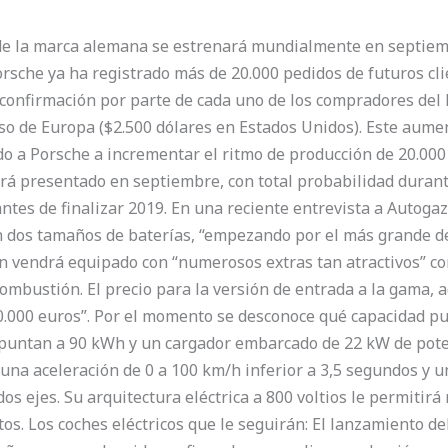
 de la marca alemana se estrenará mundialmente en septiem
orsche ya ha registrado más de 20.000 pedidos de futuros cl
a confirmación por parte de cada uno de los compradores del
aso de Europa ($2.500 dólares en Estados Unidos). Este aume
do a Porsche a incrementar el ritmo de producción de 20.000
á presentado en septiembre, con total probabilidad durante
antes de finalizar 2019. En una reciente entrevista a Autoga
n dos tamaños de baterías, “empezando por el más grande de
n vendrá equipado con “numerosos extras tan atractivos” c
ombustión. El precio para la versión de entrada a la gama,
.000 euros”. Por el momento se desconoce qué capacidad pu
puntan a 90 kWh y un cargador embarcado de 22 kW de poten
una aceleración de 0 a 100 km/h inferior a 3,5 segundos y u
os ejes. Su arquitectura eléctrica a 800 voltios le permitirá
s. Los coches eléctricos que le seguirán: El lanzamiento del