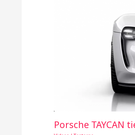
20,000
pre-
ordenes
de
compra
Porsche TAYCAN ti