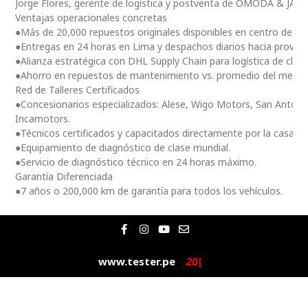
Jorge Flores, gerente de logística y postventa de OMODA & JAE
Ventajas operacionales concretas
●Más de 20,000 repuestos originales disponibles en centro de dis
●Entregas en 24 horas en Lima y despachos diarios hacia provinc
●Alianza estratégica con DHL Supply Chain para logística de clas
●Ahorro en repuestos de mantenimiento vs. promedio del merc
Red de Talleres Certificados
●Concesionarios especializados: Alese, Wigo Motors, San Antoni
Incamotors.
●Técnicos certificados y capacitados directamente por la casa m
●Equipamiento de diagnóstico de clase mundial.
●Servicio de diagnóstico técnico en 24 horas máximo.
Garantía Diferenciada
●7 años o 200,000 km de garantía para todos los vehículos.
F
I
Y
E
a
n
o
n
c
s
u
v
e
t
t
e
www.tester.pe
2
0
2
|
b
a
u
l
o
g
b
o
o
r
e
p
k
a
e