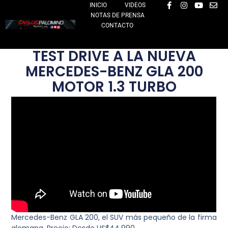
F
I
Y
E
Ir
INICIO
VIDEOS
a
n
o
n
NOTAS DE PRENSA
al
c
s
u
v
e
t
t
e
CONTACTO
contenido
b
a
u
l
o
g
b
o
o
r
e
p
TEST DRIVE A LA NUEVA
k
a
e
-
m
MERCEDES-BENZ GLA 200
f
MOTOR 1.3 TURBO
Mercedes-Benz GLA 200, el SUV más pequeño de la firma