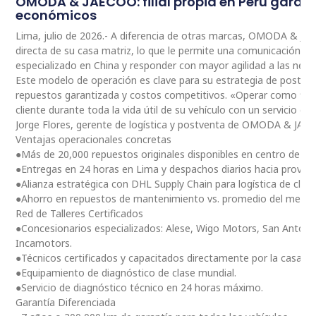
OMODA & JAECOO: filial propia en Perú garan
económicos
Lima, julio de 2026.- A diferencia de otras marcas, OMODA & JA
directa de su casa matriz, lo que le permite una comunicación 
especializado en China y responder con mayor agilidad a las nec
Este modelo de operación es clave para su estrategia de postventa
repuestos garantizada y costos competitivos. «Operar como fili
cliente durante toda la vida útil de su vehículo con un servicio ce
Jorge Flores, gerente de logística y postventa de OMODA & JAE
Ventajas operacionales concretas
●Más de 20,000 repuestos originales disponibles en centro de dis
●Entregas en 24 horas en Lima y despachos diarios hacia provinc
●Alianza estratégica con DHL Supply Chain para logística de clas
●Ahorro en repuestos de mantenimiento vs. promedio del merc
Red de Talleres Certificados
●Concesionarios especializados: Alese, Wigo Motors, San Antoni
Incamotors.
●Técnicos certificados y capacitados directamente por la casa m
●Equipamiento de diagnóstico de clase mundial.
●Servicio de diagnóstico técnico en 24 horas máximo.
Garantía Diferenciada