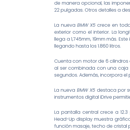
de manera opcional, las imponen
22 pulgadas. Otros detalles a des
La nueva
BMW X5
crece en todas
exterior como el interior. La l
llega a 1,745mm, 19mm más. Este 
llegando hasta los 1.860 litros.
Cuenta con motor de 6 cilindros
al ser combinada con una caja a
segundos. Además, incorpora el
La nueva
BMW X5
destaca por su
instrumentos digital iDrive permi
La pantalla central crece a 12.3
Head-Up display muestra gráfic
función masaje, techo de cristal