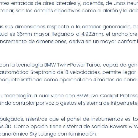
tes entradas de aires laterales y, además, de unos ne
tacar, son los detalles deportivos como el alerón y la do
 sus dimensiones respecto a la anterior generación, h
ongitud es 36mm mayor, llegando a 4,922mm, el ancho cr
incremento de dimensiones, deriva en un mayor confort 
 con la tecnología BMW Twin-Power Turbo, capaz de gen
utomática Steptronic de 8 velocidades, permite llegar 
 paquete xOffroad como opcional con 4 modos de condu
 tecnología la cual viene con BMW Live Cockpit Profes
tiendo controlar por voz o gestos el sistema de infoentret
 pulgadas, mientras que el panel de instrumentos es to
os 3D. Como opción tiene sistema de sonido Bowers & Wi
 panorámico Sky Lounge con iluminación.