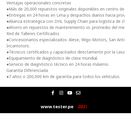
Ventajas operacionales concretas
●Más de 20,000 repuestos originales disponibles en centro de dis
●Entregas en 24 horas en Lima y despachos diarios hacia provinc
●Alianza estratégica con DHL Supply Chain para logística de clas
●Ahorro en repuestos de mantenimiento vs. promedio del merc
Red de Talleres Certificados
●Concesionarios especializados: Alese, Wigo Motors, San Antoni
Incamotors.
●Técnicos certificados y capacitados directamente por la casa m
●Equipamiento de diagnóstico de clase mundial.
●Servicio de diagnóstico técnico en 24 horas máximo.
Garantía Diferenciada
●7 años o 200,000 km de garantía para todos los vehículos.
F
I
Y
E
a
n
o
n
c
s
u
v
e
t
t
e
www.tester.pe
2
0
2
5
|
b
a
u
l
o
g
b
o
o
r
e
p
k
a
e
-
m