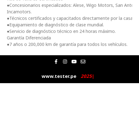
●Concesionarios especializados: Alese, Wigo Motors, San Antoni
Incamotors.
●Técnicos certificados y capacitados directamente por la casa m
●Equipamiento de diagnóstico de clase mundial.
●Servicio de diagnóstico técnico en 24 horas máximo.
Garantía Diferenciada
●7 años o 200,000 km de garantía para todos los vehículos.
F
I
Y
E
a
n
o
n
c
s
u
v
e
t
t
e
www.tester.pe
2
0
2
5
|
b
a
u
l
o
g
b
o
o
r
e
p
k
a
e
-
m
f