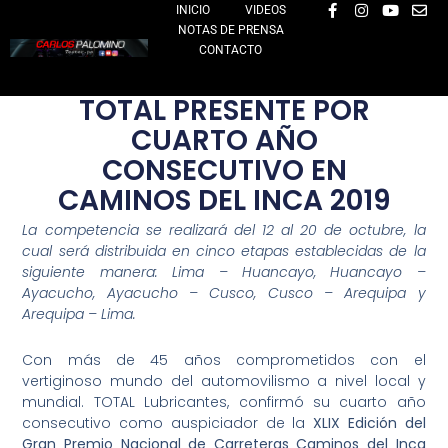
F
I
Y
E
Ir
INICIO
VIDEOS
a
n
o
n
NOTAS DE PRENSA
al
c
s
u
v
e
t
t
e
CONTACTO
contenido
b
a
u
l
o
g
b
o
o
r
e
p
TOTAL PRESENTE POR
k
a
e
-
m
CUARTO AÑO
f
CONSECUTIVO EN
CAMINOS DEL INCA 2019
La competencia se realizará del 12 al 20 de octubre, la
cual será distribuida en cinco etapas establecidas de la
siguiente manera: Lima – Huancayo, Huancayo –
Ayacucho, Ayacucho – Cusco, Cusco – Arequipa y
Arequipa – Lima.
Con más de 45 años comprometidos con el
vertiginoso mundo del automovilismo a nivel local y
mundial. TOTAL Lubricantes, confirmó su cuarto año
consecutivo como auspiciador de la
XLIX Edición del
Gran Premio Nacional de Carreteras Caminos del Inca