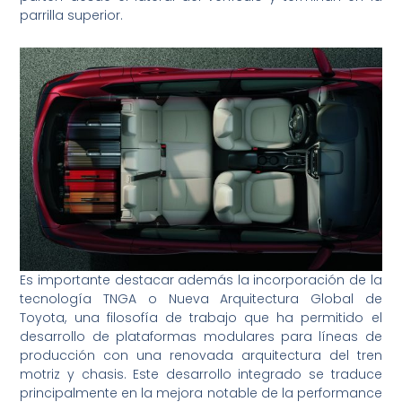
parrilla superior.
Es importante destacar además la incorporación de la
tecnología TNGA o Nueva Arquitectura Global de
Toyota, una filosofía de trabajo que ha permitido el
desarrollo de plataformas modulares para líneas de
producción con una renovada arquitectura del tren
motriz y chasis. Este desarrollo integrado se traduce
principalmente en la mejora notable de la performance