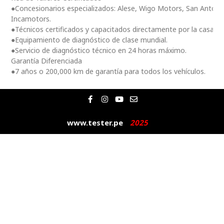
●Concesionarios especializados: Alese, Wigo Motors, San Antoni
Incamotors.
●Técnicos certificados y capacitados directamente por la casa m
●Equipamiento de diagnóstico de clase mundial.
●Servicio de diagnóstico técnico en 24 horas máximo.
Garantía Diferenciada
●7 años o 200,000 km de garantía para todos los vehículos.
F
I
Y
E
a
n
o
n
c
s
u
v
e
t
t
e
www.tester.pe
2
0
2
5
|
b
a
u
l
o
g
b
o
o
r
e
p
k
a
e
-
m
f