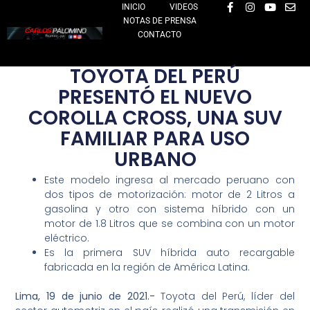
F
I
Y
E
Ir
INICIO
VIDEOS
a
n
o
n
NOTAS DE PRENSA
al
c
s
u
v
e
t
t
e
CONTACTO
contenido
b
a
u
l
o
g
b
o
o
r
e
p
TOYOTA DEL PERÚ
k
a
e
-
m
PRESENTÓ EL NUEVO
f
COROLLA CROSS, UNA SUV
FAMILIAR PARA USO
URBANO
Este modelo ingresa al mercado peruano con
dos tipos de motorización: motor de 2 Litros a
gasolina y otro con sistema híbrido con un
motor de 1.8 Litros que se combina con un motor
eléctrico.
Es la primera SUV híbrida auto recargable
fabricada en la región de América Latina.
Lima, 19 de junio de 2021.-
Toyota del Perú, líder del