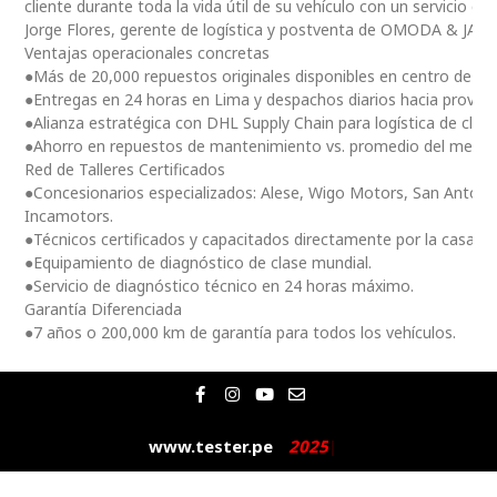
cliente durante toda la vida útil de su vehículo con un servicio ce
Jorge Flores, gerente de logística y postventa de OMODA & JAE
Ventajas operacionales concretas
●Más de 20,000 repuestos originales disponibles en centro de dis
●Entregas en 24 horas en Lima y despachos diarios hacia provinc
●Alianza estratégica con DHL Supply Chain para logística de clas
●Ahorro en repuestos de mantenimiento vs. promedio del merc
Red de Talleres Certificados
●Concesionarios especializados: Alese, Wigo Motors, San Antoni
Incamotors.
●Técnicos certificados y capacitados directamente por la casa m
●Equipamiento de diagnóstico de clase mundial.
●Servicio de diagnóstico técnico en 24 horas máximo.
Garantía Diferenciada
●7 años o 200,000 km de garantía para todos los vehículos.
F
I
Y
E
a
n
o
n
c
s
u
v
e
t
t
e
www.tester.pe
2
0
2
5
|
b
a
u
l
o
g
b
o
o
r
e
p