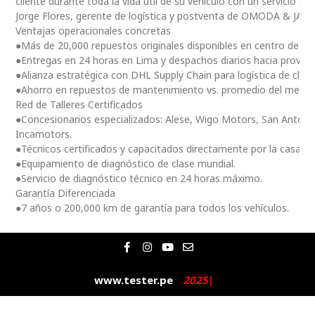
cliente durante toda la vida útil de su vehículo con un servicio ce
Jorge Flores, gerente de logística y postventa de OMODA & JAE
Ventajas operacionales concretas
●Más de 20,000 repuestos originales disponibles en centro de dis
●Entregas en 24 horas en Lima y despachos diarios hacia provinc
●Alianza estratégica con DHL Supply Chain para logística de clas
●Ahorro en repuestos de mantenimiento vs. promedio del merc
Red de Talleres Certificados
●Concesionarios especializados: Alese, Wigo Motors, San Antoni
Incamotors.
●Técnicos certificados y capacitados directamente por la casa m
●Equipamiento de diagnóstico de clase mundial.
●Servicio de diagnóstico técnico en 24 horas máximo.
Garantía Diferenciada
●7 años o 200,000 km de garantía para todos los vehículos.
F
I
Y
E
a
n
o
n
c
s
u
v
e
t
t
e
www.tester.pe
2
0
2
5
|
b
a
u
l
o
g
b
o
o
r
e
p