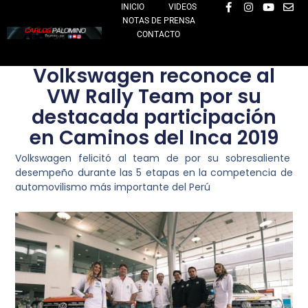
F
I
Y
E
Ir
INICIO
VIDEOS
a
n
o
n
NOTAS DE PRENSA
al
c
s
u
v
e
t
t
e
CONTACTO
contenido
b
a
u
l
o
g
b
o
o
r
e
p
Volkswagen reconoce al
k
a
e
-
m
VW Rally Team por su
f
destacada participación
en Caminos del Inca 2019
Volkswagen felicitó al team de por su sobresaliente
desempeño durante las 5 etapas en la competencia de
automovilismo más importante del Perú