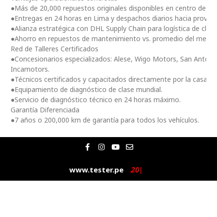
●Más de 20,000 repuestos originales disponibles en centro de dis
●Entregas en 24 horas en Lima y despachos diarios hacia provinc
●Alianza estratégica con DHL Supply Chain para logística de clas
●Ahorro en repuestos de mantenimiento vs. promedio del merc
Red de Talleres Certificados
●Concesionarios especializados: Alese, Wigo Motors, San Antoni
Incamotors.
●Técnicos certificados y capacitados directamente por la casa m
●Equipamiento de diagnóstico de clase mundial.
●Servicio de diagnóstico técnico en 24 horas máximo.
Garantía Diferenciada
●7 años o 200,000 km de garantía para todos los vehículos.
F
I
Y
E
a
n
o
n
c
s
u
v
e
t
t
e
www.tester.pe
2
0
2
|
b
a
u
l
o
g
b
o
o
r
e
p
k
a
e
-
m
f