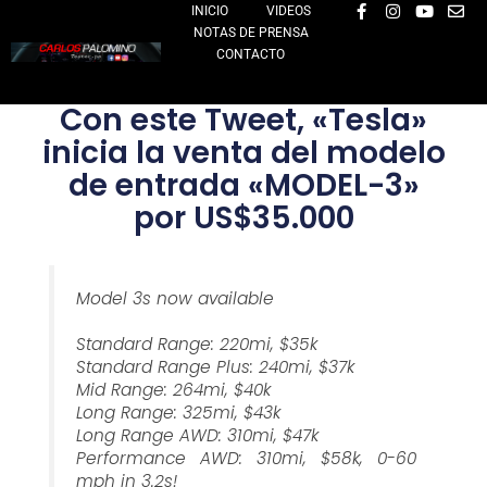
F
I
Y
E
Ir
INICIO
VIDEOS
a
n
o
n
NOTAS DE PRENSA
al
c
s
u
v
e
t
t
e
CONTACTO
contenido
b
a
u
l
o
g
b
o
o
r
e
p
Con este Tweet, «Tesla»
k
a
e
-
m
inicia la venta del modelo
f
de entrada «MODEL-3»
por US$35.000
Model 3s now available
Standard Range: 220mi, $35k
Standard Range Plus: 240mi, $37k
Mid Range: 264mi, $40k
Long Range: 325mi, $43k
Long Range AWD: 310mi, $47k
Performance AWD: 310mi, $58k, 0-60
mph in 3.2s!