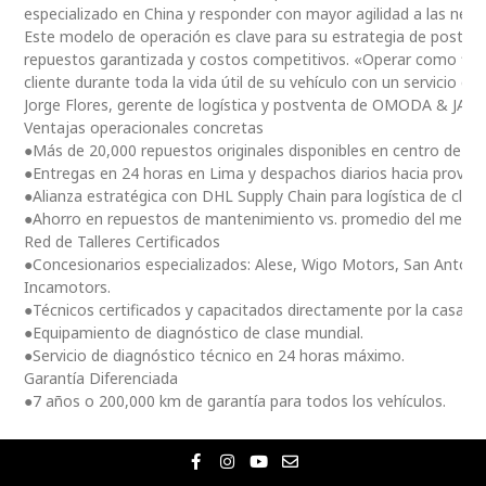
especializado en China y responder con mayor agilidad a las nec
Este modelo de operación es clave para su estrategia de postventa
repuestos garantizada y costos competitivos. «Operar como fili
cliente durante toda la vida útil de su vehículo con un servicio ce
Jorge Flores, gerente de logística y postventa de OMODA & JAE
Ventajas operacionales concretas
●Más de 20,000 repuestos originales disponibles en centro de dis
●Entregas en 24 horas en Lima y despachos diarios hacia provinc
●Alianza estratégica con DHL Supply Chain para logística de clas
●Ahorro en repuestos de mantenimiento vs. promedio del merc
Red de Talleres Certificados
●Concesionarios especializados: Alese, Wigo Motors, San Antoni
Incamotors.
●Técnicos certificados y capacitados directamente por la casa m
●Equipamiento de diagnóstico de clase mundial.
●Servicio de diagnóstico técnico en 24 horas máximo.
Garantía Diferenciada
●7 años o 200,000 km de garantía para todos los vehículos.
F
I
Y
E
a
n
o
n