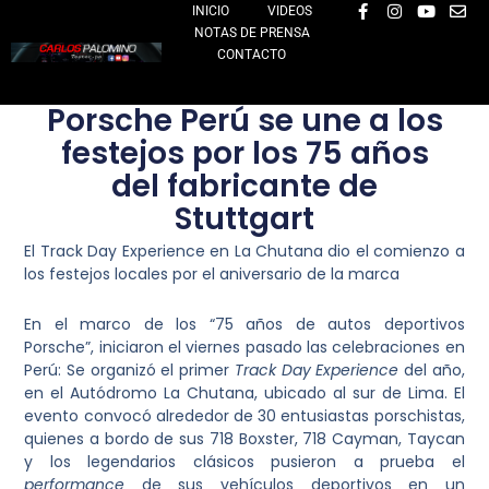
F
I
Y
E
Ir
INICIO
VIDEOS
a
n
o
n
NOTAS DE PRENSA
al
c
s
u
v
e
t
t
e
CONTACTO
contenido
b
a
u
l
o
g
b
o
o
r
e
p
Porsche Perú se une a los
k
a
e
-
m
festejos por los 75 años
f
del fabricante de
Stuttgart
El Track Day Experience en La Chutana dio el comienzo a
los festejos locales por el aniversario de la marca
En el marco de los “75 años de autos deportivos
Porsche”, iniciaron el viernes pasado las celebraciones en
Perú: Se organizó el primer
Track Day Experience
del año,
en el Autódromo La Chutana, ubicado al sur de Lima. El
evento convocó alrededor de 30 entusiastas porschistas,
quienes a bordo de sus
718 Boxster, 718 Cayman, Taycan
y los legendarios clásicos
pusieron a prueba el
performance
de sus vehículos deportivos en un