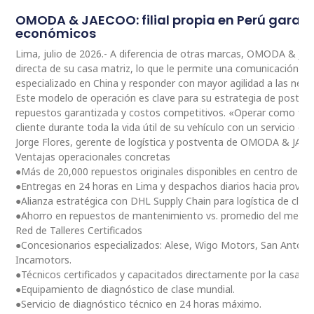
OMODA & JAECOO: filial propia en Perú garan
económicos
Lima, julio de 2026.- A diferencia de otras marcas, OMODA & JA
directa de su casa matriz, lo que le permite una comunicación 
especializado en China y responder con mayor agilidad a las nec
Este modelo de operación es clave para su estrategia de postventa
repuestos garantizada y costos competitivos. «Operar como fili
cliente durante toda la vida útil de su vehículo con un servicio ce
Jorge Flores, gerente de logística y postventa de OMODA & JAE
Ventajas operacionales concretas
●Más de 20,000 repuestos originales disponibles en centro de dis
●Entregas en 24 horas en Lima y despachos diarios hacia provinc
●Alianza estratégica con DHL Supply Chain para logística de clas
●Ahorro en repuestos de mantenimiento vs. promedio del merc
Red de Talleres Certificados
●Concesionarios especializados: Alese, Wigo Motors, San Antoni
Incamotors.
●Técnicos certificados y capacitados directamente por la casa m
●Equipamiento de diagnóstico de clase mundial.
●Servicio de diagnóstico técnico en 24 horas máximo.