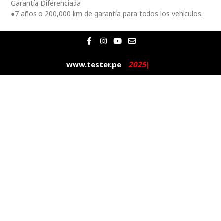
Garantía Diferenciada
●7 años o 200,000 km de garantía para todos los vehículos.
F
I
Y
E
a
n
o
n
c
s
u
v
e
t
t
e
www.tester.pe
2
0
2
5
|
b
a
u
l
o
g
b
o
o
r
e
p
k
a
e
-
m
f