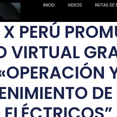
INICIO
VIDEOS
NOTAS DE 
L X PERÚ PROM
 VIRTUAL GR
«OPERACIÓN 
NIMIENTO DE
ELÉCTRICOS”