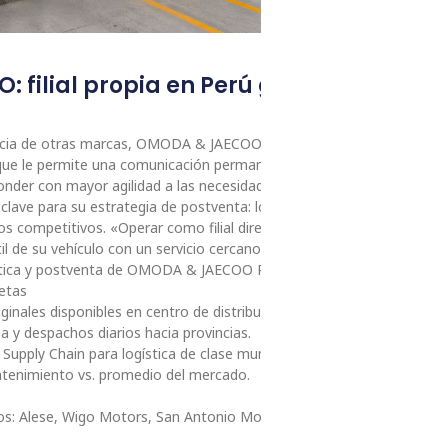
 filial propia en Perú garantiza repu
rencia de otras marcas, OMODA & JAECOO opera en el Perú como filial
o que le permite una comunicación permanente con su equipo
onder con mayor agilidad a las necesidades del mercado local.
lave para su estrategia de postventa: logística ágil, disponibilidad d
os competitivos. «Operar como filial directa nos permite acompañar
til de su vehículo con un servicio cercano, eficiente y confiable», señ
gística y postventa de OMODA & JAECOO Perú.
retas
inales disponibles en centro de distribución propio.
a y despachos diarios hacia provincias.
Supply Chain para logística de clase mundial.
tenimiento vs. promedio del mercado.
os: Alese, Wigo Motors, San Antonio Motors, Zual Cars e