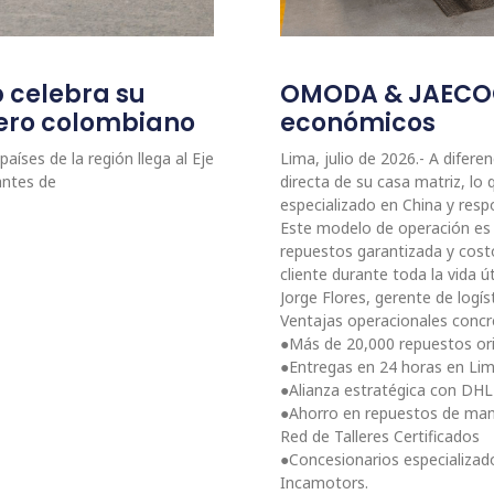
p celebra su
OMODA & JAECOO:
etero colombiano
económicos
aíses de la región llega al Eje
Lima, julio de 2026.- A dife
antes de
directa de su casa matriz, l
especializado en China y resp
Este modelo de operación es c
repuestos garantizada y cost
cliente durante toda la vida ú
Jorge Flores, gerente de lo
Ventajas operacionales conc
●Más de 20,000 repuestos orig
●Entregas en 24 horas en Lim
●Alianza estratégica con DHL 
●Ahorro en repuestos de man
Red de Talleres Certificados
●Concesionarios especializad
Incamotors.