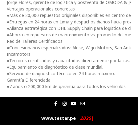
Jorge Flores, gerente de logística y postventa de OMODA & JAE
Ventajas operacionales concretas
●Más de 20,000 repuestos originales disponibles en centro de dis
●Entregas en 24 horas en Lima y despachos diarios hacia provinc
●Alianza estratégica con DHL Supply Chain para logística de clas
●Ahorro en repuestos de mantenimiento vs. promedio del merc
Red de Talleres Certificados
●Concesionarios especializados: Alese, Wigo Motors, San Antoni
Incamotors.
●Técnicos certificados y capacitados directamente por la casa m
●Equipamiento de diagnóstico de clase mundial.
●Servicio de diagnóstico técnico en 24 horas máximo.
Garantía Diferenciada
●7 años o 200,000 km de garantía para todos los vehículos.
F
I
Y
E
a
n
o
n
c
s
u
v
e
t
t
e
www.tester.pe
2
0
2
5
|
b
a
u
l
o
g
b
o
o
r
e
p
k
a
e