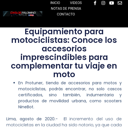
F
I
Y
E
Ir
INICIO
VIDEOS
a
n
o
n
NOTAS DE PRENSA
al
c
s
u
v
e
t
t
e
CONTACTO
contenido
b
a
u
l
o
g
b
o
o
r
e
p
Equipamiento para
k
a
e
-
m
motociclistas: Conoce los
f
accesorios
imprescindibles para
complementar tu viaje en
moto
En Protuner, tienda de accesorios para motos y
motociclistas, podrás encontrar, no solo cascos
certificados, sino también, indumentaria y
productos de movilidad urbana, como scooters
NineBot.
Lima, agosto de 2020.- El
incremento del uso de
motocicletas en la ciudad ha sido notorio, ya que cada