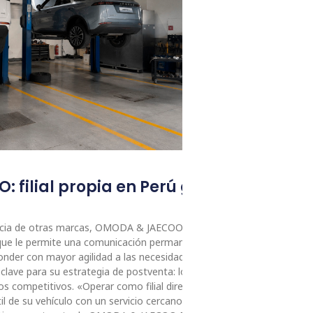
 filial propia en Perú garantiza repu
rencia de otras marcas, OMODA & JAECOO opera en el Perú como filial
o que le permite una comunicación permanente con su equipo
onder con mayor agilidad a las necesidades del mercado local.
lave para su estrategia de postventa: logística ágil, disponibilidad d
os competitivos. «Operar como filial directa nos permite acompañar
til de su vehículo con un servicio cercano, eficiente y confiable», señ