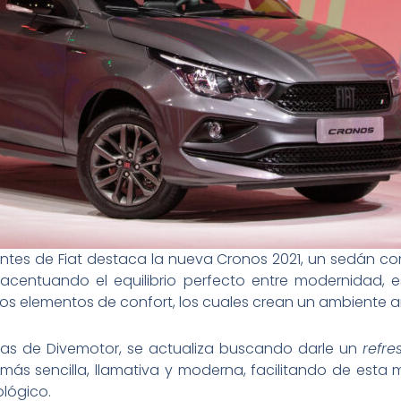
ntes de Fiat destaca la nueva Cronos 2021, un sedán co
centuando el equilibrio perfecto entre modernidad, est
s elementos de confort, los cuales crean un ambiente a
guas de Divemotor, se actualiza buscando darle un
refre
ás sencilla, llamativa y moderna, facilitando de esta m
ológico.