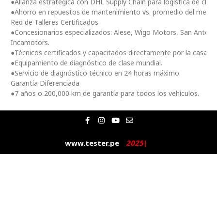
●Alianza estratégica con DHL Supply Chain para logística de clas
●Ahorro en repuestos de mantenimiento vs. promedio del merc
Red de Talleres Certificados
●Concesionarios especializados: Alese, Wigo Motors, San Antoni
Incamotors.
●Técnicos certificados y capacitados directamente por la casa m
●Equipamiento de diagnóstico de clase mundial.
●Servicio de diagnóstico técnico en 24 horas máximo.
Garantía Diferenciada
●7 años o 200,000 km de garantía para todos los vehículos.
F
I
Y
E
a
n
o
n
c
s
u
v
e
t
t
e
www.tester.pe
2
0
2
5
|
b
a
u
l
o
g
b
o
o
r
e
p
k
a
e
-
m
f