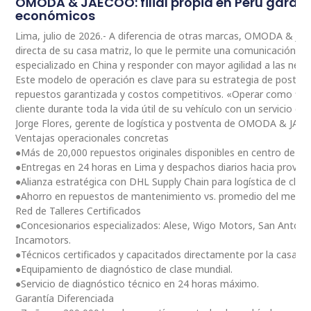
OMODA & JAECOO: filial propia en Perú garan
económicos
Lima, julio de 2026.- A diferencia de otras marcas, OMODA & JA
directa de su casa matriz, lo que le permite una comunicación 
especializado en China y responder con mayor agilidad a las nec
Este modelo de operación es clave para su estrategia de postventa
repuestos garantizada y costos competitivos. «Operar como fili
cliente durante toda la vida útil de su vehículo con un servicio ce
Jorge Flores, gerente de logística y postventa de OMODA & JAE
Ventajas operacionales concretas
●Más de 20,000 repuestos originales disponibles en centro de dis
●Entregas en 24 horas en Lima y despachos diarios hacia provinc
●Alianza estratégica con DHL Supply Chain para logística de clas
●Ahorro en repuestos de mantenimiento vs. promedio del merc
Red de Talleres Certificados
●Concesionarios especializados: Alese, Wigo Motors, San Antoni
Incamotors.
●Técnicos certificados y capacitados directamente por la casa m
●Equipamiento de diagnóstico de clase mundial.
●Servicio de diagnóstico técnico en 24 horas máximo.
Garantía Diferenciada